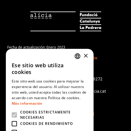
Fecha de actualización: Enero 2023
×
Ese sitio web utiliza
CATALAN
cookies
Món Sant Benet
SPANISH
Camí de Sant Benet, s/n - 08272
Este sitio web usa cookies para mejorar la
Sant Fruitós de Bages
experiencia del usuario. Al utilizar nuestro
ENGLISH
tel +34 938 759 402 - info@alicia.cat
sitio web, usted acepta todas las cookies de
PORTUGUESE
acuerdo con nuestra Política de cookies.
Aviso legal
Más información
Política de cookies
COOKIES ESTRICTAMENTE
Política de Privacidad
NECESARIAS
COOKIES DE RENDIMIENTO