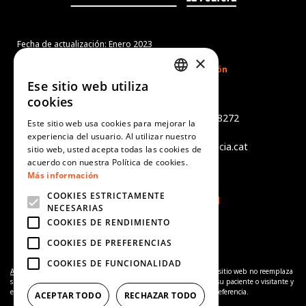
Fecha de actualización: Enero 2023
×
Ese sitio web utiliza
CATALAN
cookies
Món Sant Benet
SPANISH
Camí de Sant Benet, s/n - 08272
Este sitio web usa cookies para mejorar la
Sant Fruitós de Bages
experiencia del usuario. Al utilizar nuestro
ENGLISH
tel +34 938 759 402 - info@alicia.cat
sitio web, usted acepta todas las cookies de
PORTUGUESE
acuerdo con nuestra Política de cookies.
Aviso legal
Más información
Política de cookies
COOKIES ESTRICTAMENTE
Política de Privacidad
NECESARIAS
COOKIES DE RENDIMIENTO
COOKIES DE PREFERENCIAS
COOKIES DE FUNCIONALIDAD
Aviso de complementariedad:
La información proporcionada en el sitio web no reemplaza
sino que complementa la relación entre el profesional de salud y su paciente o visitante y
en caso de duda debe consultarse con su profesional de salud de referencia.
ACEPTAR TODO
RECHAZAR TODO