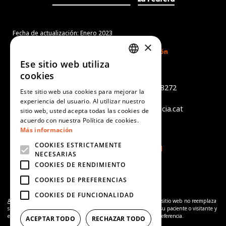
Fecha de actualización: Enero 2023
×
Ese sitio web utiliza
CATALAN
cookies
Món Sant Benet
SPANISH
Camí de Sant Benet, s/n - 08272
Este sitio web usa cookies para mejorar la
Sant Fruitós de Bages
experiencia del usuario. Al utilizar nuestro
ENGLISH
tel +34 938 759 402 - info@alicia.cat
sitio web, usted acepta todas las cookies de
PORTUGUESE
acuerdo con nuestra Política de cookies.
Aviso legal
Más información
Política de cookies
COOKIES ESTRICTAMENTE
Política de Privacidad
NECESARIAS
COOKIES DE RENDIMIENTO
COOKIES DE PREFERENCIAS
COOKIES DE FUNCIONALIDAD
Aviso de complementariedad:
La información proporcionada en el sitio web no reemplaza
sino que complementa la relación entre el profesional de salud y su paciente o visitante y
en caso de duda debe consultarse con su profesional de salud de referencia.
ACEPTAR TODO
RECHAZAR TODO