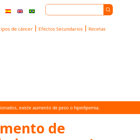
ipos de cáncer
Efectos Secundarios
Recetas
onados, existe aumento de peso o hiperlipemia.
omento de