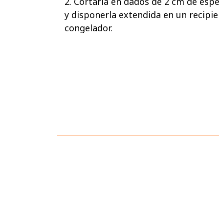
2. Cortarla en dados de 2 cm de es
y disponerla extendida en un recipie
congelador.