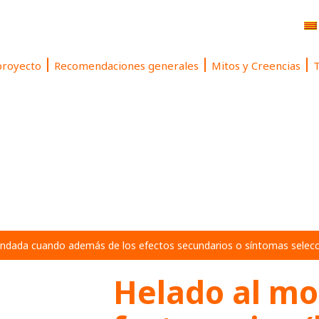
proyecto
Recomendaciones generales
Mitos y Creencias
T
ndada cuando además de los efectos secundarios o síntomas selecci
Helado al m