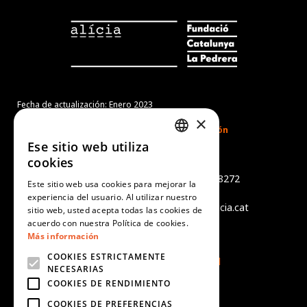
Fecha de actualización: Enero 2023
×
Ese sitio web utiliza
CATALAN
cookies
Món Sant Benet
SPANISH
Camí de Sant Benet, s/n - 08272
Este sitio web usa cookies para mejorar la
Sant Fruitós de Bages
experiencia del usuario. Al utilizar nuestro
ENGLISH
tel +34 938 759 402 - info@alicia.cat
sitio web, usted acepta todas las cookies de
PORTUGUESE
acuerdo con nuestra Política de cookies.
Aviso legal
Más información
Política de cookies
COOKIES ESTRICTAMENTE
Política de Privacidad
NECESARIAS
COOKIES DE RENDIMIENTO
COOKIES DE PREFERENCIAS