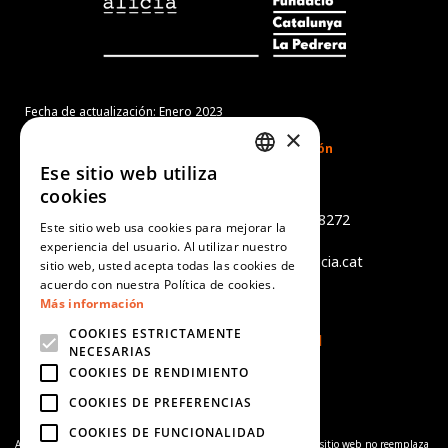
Fecha de actualización: Enero 2023
×
Ese sitio web utiliza
CATALAN
cookies
Món Sant Benet
SPANISH
Camí de Sant Benet, s/n - 08272
Este sitio web usa cookies para mejorar la
Sant Fruitós de Bages
experiencia del usuario. Al utilizar nuestro
ENGLISH
tel +34 938 759 402 - info@alicia.cat
sitio web, usted acepta todas las cookies de
PORTUGUESE
acuerdo con nuestra Política de cookies.
Aviso legal
Más información
Política de cookies
COOKIES ESTRICTAMENTE
Política de Privacidad
NECESARIAS
COOKIES DE RENDIMIENTO
COOKIES DE PREFERENCIAS
COOKIES DE FUNCIONALIDAD
Aviso de complementariedad:
La información proporcionada en el sitio web no reemplaza