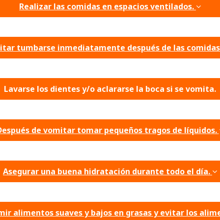
Realizar las comidas en espacios ventilados.
vitar tumbarse inmediatamente después de las comidas
Lavarse los dientes y/o aclararse la boca si se vomita.
Después de vomitar tomar pequeños tragos de líquidos.
Asegurar una buena hidratación durante todo el día.
ir alimentos suaves y bajos en grasas y evitar los alim