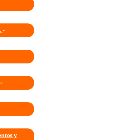
.
entos y