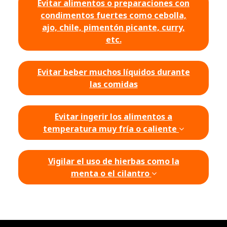
Evitar alimentos o preparaciones con
condimentos fuertes como cebolla,
ajo, chile, pimentón picante, curry,
etc.
Evitar beber muchos líquidos durante
las comidas
Evitar ingerir los alimentos a
temperatura muy fría o caliente
Vigilar el uso de hierbas como la
menta o el cilantro