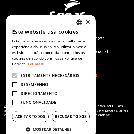
×
Este website usa cookies
Món Sant Benet
CATALAN
Camí de Sant Benet, s/n - 08272
Este website usa cookies para melhorar a
SPANISH
Sant Fruitós de Bages
experiência do usuário. Ao utilizar o nosso
tel +34 938 759 402 - info@alicia.cat
website, estará a concordar com todos os
ENGLISH
cookies de acordo com nossa Política de
Aviso legal
Cookies.
Ler mais
PORTUGUESE
Política de cookies
Política de Privacidade
ESTRITAMENTE NECESSÁRIOS
DESEMPENHO
DIRECIONAMENTO
FUNCIONALIDADE
Aviso de complementaridade:
A informação disponibilizada no site não substitui mas
antes complementa a relação entre o profissional de saúde e o seu paciente ou visitante e
em caso de dúvida deverá consultar o seu profissional de saúde referenciador.
ACEITAR TODOS
RECUSAR TODOS
MOSTRAR DETALHES