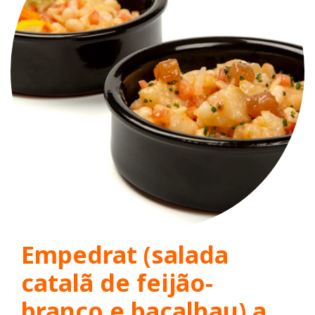
Empedrat (salada
catalã de feijão-
branco e bacalhau) a