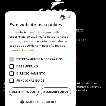
×
Este website usa cookies
Món Sant Benet
CATALAN
Camí de Sant Benet, s/n - 08272
Este website usa cookies para melhorar a
SPANISH
Sant Fruitós de Bages
experiência do usuário. Ao utilizar o nosso
tel +34 938 759 402 - info@alicia.cat
website, estará a concordar com todos os
ENGLISH
cookies de acordo com nossa Política de
Aviso legal
Cookies.
Ler mais
PORTUGUESE
Política de cookies
Política de Privacidade
ESTRITAMENTE NECESSÁRIOS
DESEMPENHO
DIRECIONAMENTO
FUNCIONALIDADE
Aviso de complementaridade:
A informação disponibilizada no site não substitui mas
antes complementa a relação entre o profissional de saúde e o seu paciente ou visitante e
em caso de dúvida deverá consultar o seu profissional de saúde referenciador.
ACEITAR TODOS
RECUSAR TODOS
MOSTRAR DETALHES