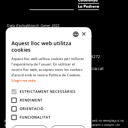
Data d’actualització: Gener 2023
×
Aquest lloc web utilitza
CATALAN
cookies
Món Sant Benet
SPANISH
Camí de Sant Benet, s/n - 08272
Aquest lloc web utilitza cookies per millorar
Sant Fruitós de Bages
l'experiència de l'usuari. En utilitzar el
ENGLISH
tel +34 938 759 402 - info@alicia.cat
nostre lloc web, accepteu totes les cookies
PORTUGUESE
d’acord amb la nostra Política de Cookies.
Avís legal
Llegir-ne més
Política de cookies
Política de Privacitat
ESTRICTAMENT NECESSÀRIES
RENDIMENT
ORIENTACIÓ
FUNCIONALITAT
Avís de complementarietat:
La informació proporcionada en el lloc web no reemplaça si no
que complementa la relació entre el professional de salut i el seu pacient o visitant i en