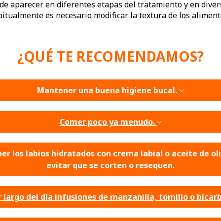
de aparecer en diferentes etapas del tratamiento y en diver
bitualmente es necesario modificar la textura de los alimen
¿QUÉ TE RECOMENDAMOS?
Mantener una buena higiene bucal.
Comer poco ya menudo.
r los labios hidratados con crema labial o aceite de ol
evitar que se corten o resequen.
 largo del día infusiones de manzanilla, tomillo o bica