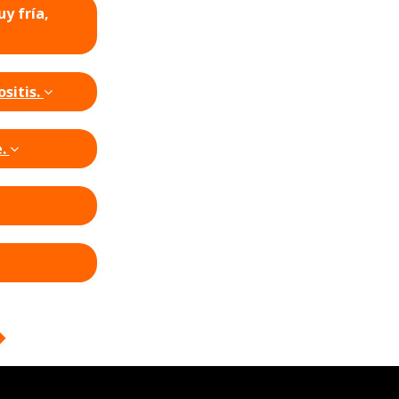
y fría,
sitis.
e.