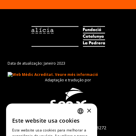
Data de atualização: Janeiro 2023
Adaptação e tradução por
×
Este website usa cookies
Món Sant Benet
CATALAN
Camí de Sant Benet, s/n - 08272
Este website usa cookies para melhorar a
SPANISH
Sant Fruitós de Bages
experiência do usuário. Ao utilizar o nosso