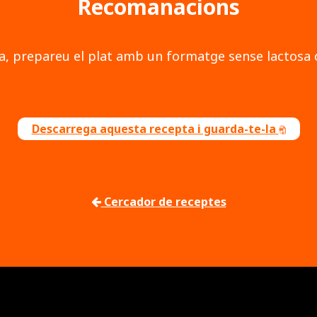
Recomanacions
rrea, prepareu el plat amb un formatge sense lactos
Descarrega aquesta recepta i guarda-te-la
Cercador de receptes