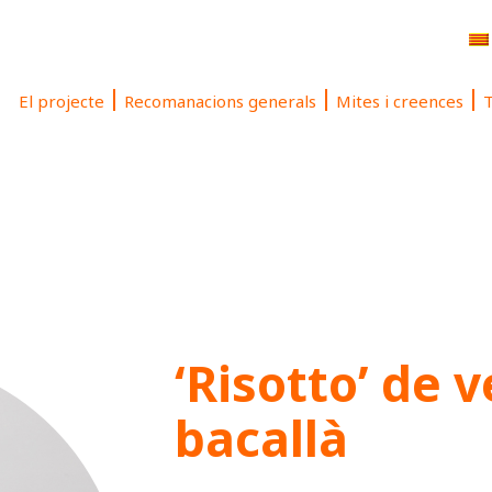
El projecte
Recomanacions generals
Mites i creences
T
‘Risotto’ de v
bacallà