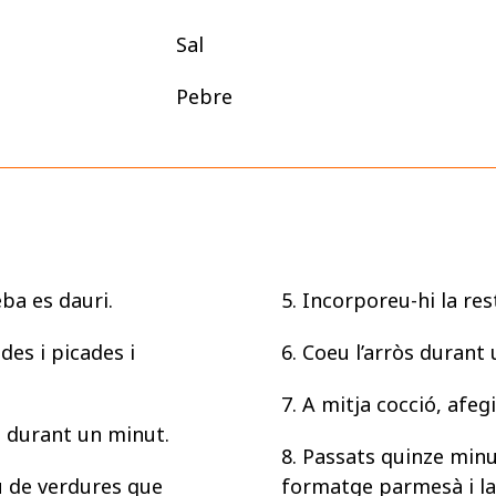
Sal
Pebre
ceba es dauri.
5. Incorporeu-hi la res
des i picades i
6. Coeu l’arròs durant
7. A mitja cocció, afegi
o durant un minut.
8. Passats quinze minu
u de verdures que
formatge parmesà i la