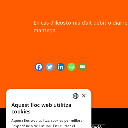
En cas d’ileostomia d’alt dèbit o dia
mantega.
×
Aquest lloc web utilitza
CATALAN
cookies
SPANISH
Aquest lloc web utilitza cookies per millorar
l'experiència de l'usuari. En utilitzar el
ENGLISH