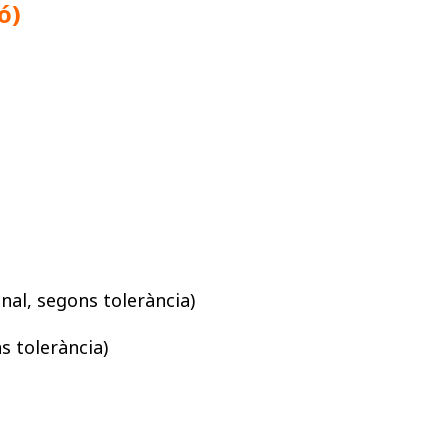
ó)
al, segons tolerància)
s tolerància)