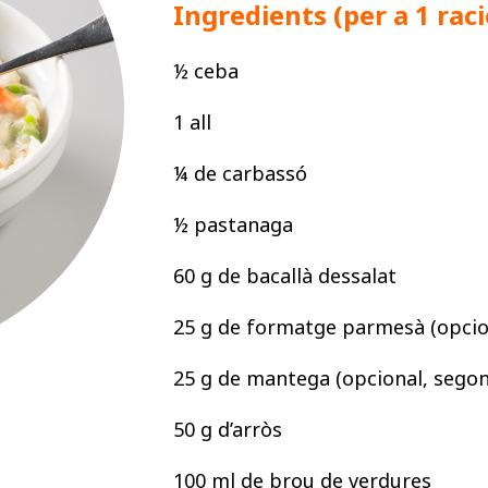
Ingredients (per a 1 raci
½ ceba
1 all
¼ de carbassó
½ pastanaga
60 g de bacallà dessalat
25 g de formatge parmesà (opcion
25 g de mantega (opcional, segon
50 g d’arròs
100 ml de brou de verdures