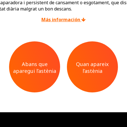
laparadora i persistent de cansament o esgotament, que dis
vitat diària malgrat un bon descans.
Más información
Abans que
Quan apareix
aparegui l’astènia
l’astènia