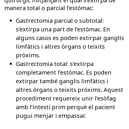
quirúrgic mitjançant el qual s’extirpa de
manera total o parcial l’estómac:
Gastrectomia parcial o subtotal:
s’extirpa una part de l’estómac. En
alguns casos es poden extirpar ganglis
limfàtics i altres òrgans o teixits
pròxims.
Gastrectomia total: s’extirpa
completament l’estómac. Es poden
extirpar també ganglis limfàtics i
altres òrgans o teixits pròxims. Aquest
procediment requereix unir l’esòfag
amb l’intestí prim perquè el pacient
pugui menjar i empassar.