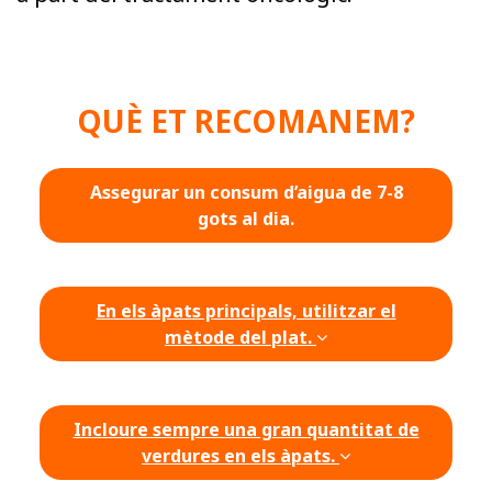
QUÈ ET RECOMANEM?
Assegurar un consum d’aigua de 7-8
gots al dia.
En els àpats principals, utilitzar el
mètode del plat.
Incloure sempre una gran quantitat de
verdures en els àpats.