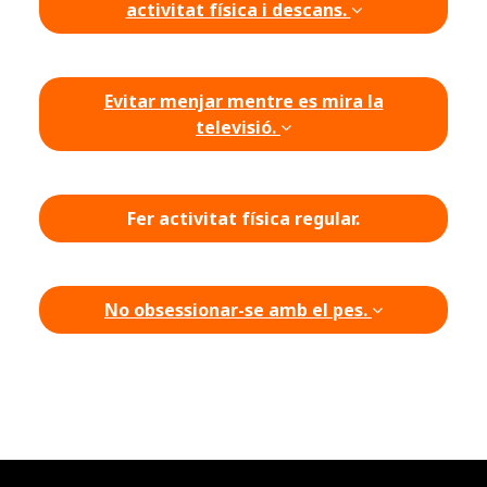
activitat física i descans.
Evitar menjar mentre es mira la
televisió.
Fer activitat física regular.
No obsessionar-se amb el pes.